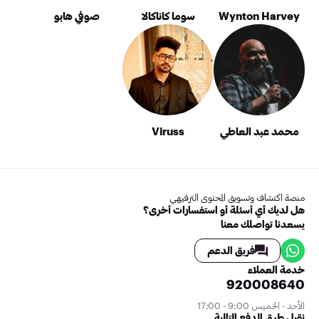
Wynton Harvey
سوما كاناكالا
صوفي هابو
محمد عبد العاطي
Viruss
منصة اكتشاف وتسويق المحتوى الترفيهي
هل لديك أي أسئلة أو استفسارات أخرى؟
يسعدنا تواصلك معنا
فريق الدعم
خدمة العملاء
920008640
الأحد - الخميس 9:00 - 17:00
نقبل طرق الدفع التالية