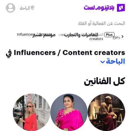
الباحة
المغامرات والتجارب
موسم عسير
الصفحة الرئيسية
نجوم الحدث
Influencers / Content
رجوع
creators
Influencers / Content creators في
الباحة
كل الفنانين